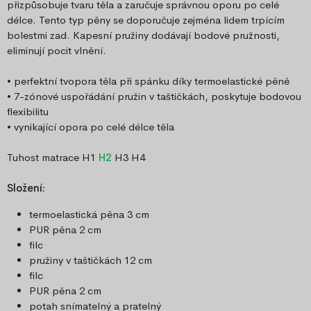
přizpůsobuje tvaru těla a zaručuje správnou oporu po celé
délce. Tento typ pěny se doporučuje zejména lidem trpícím
bolestmi zad. Kapesní pružiny dodávají bodové pružnosti,
eliminují pocit vlnění.
• perfektní tvopora těla při spánku díky termoelastické pěně
• 7-zónové uspořádání pružin v taštičkách, poskytuje bodovou
flexibilitu
• vynikající opora po celé délce těla
Tuhost matrace H1
H2
H3 H4
Složení:
termoelastická pěna 3 cm
PUR pěna 2 cm
filc
pružiny v taštičkách 12 cm
filc
PUR pěna 2 cm
potah snímatelný a pratelný