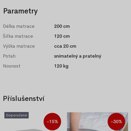
Parametry
Délka matrace
200 cm
Šířka matrace
120 cm
Výška matrace
cca 20 cm
Potah
snímatelný a pratelný
Nosnost
120 kg
Příslušenství
Doporučené
-15%
-30%