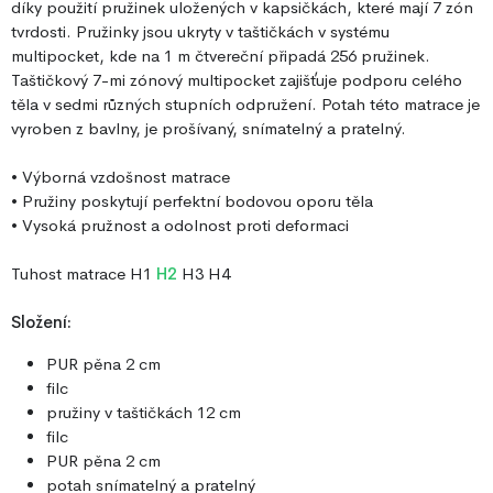
díky použití pružinek uložených v kapsičkách, které mají 7 zón
tvrdosti. Pružinky jsou ukryty v taštičkách v systému
multipocket, kde na 1 m čtvereční připadá 256 pružinek.
Taštičkový 7-mi zónový multipocket zajišťuje podporu celého
těla v sedmi různých stupních odpružení. Potah této matrace je
vyroben z bavlny, je prošívaný, snímatelný a pratelný.
• Výborná vzdošnost matrace
• Pružiny poskytují perfektní bodovou oporu těla
• Vysoká pružnost a odolnost proti deformaci
Tuhost matrace H1
H2
H3 H4
Složení:
PUR pěna 2 cm
filc
pružiny v taštičkách 12 cm
filc
PUR pěna 2 cm
potah snímatelný a pratelný