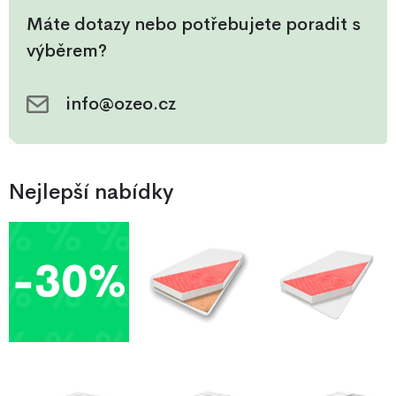
použití pružinek uložených v
Máte dotazy nebo potřebujete poradit s
kapsičkách, které mají 7 zón
výběrem?
tvrdosti. Kokosová deska s
antibateriálními účinky
vybavuje tuto matrac
info@ozeo.cz
Nejlepší nabídky