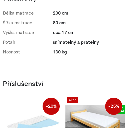
Délka matrace
200 cm
Šířka matrace
80 cm
Výška matrace
cca 17 cm
Potah
snímatelný a pratelný
Nosnost
130 kg
Příslušenství
Akce
-20%
-25%