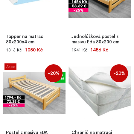
Topper na matraci
Jednolůžková postel z
80x200x4 cm
masivu Eda 80x200 cm
1050 Kč
1456 Kč
1313 Kč
1941 Kč
Topper na matraci
Jednolůžková postel Eda
80x200x4 cm – vrchní vrstva
80x200 cm z masivní borovice
pro vyrovnání povrchu
o síle 25–27 mm. Stabilní
Akce
matrace a zvýšení pohodlí při
konstrukce, nadčasový design
-20%
-20%
spánku.
a kvalitní zpracování. Skvělá
volba pro domácnosti i
penziony.
Postel z masivu EDA
Chránič na matraci