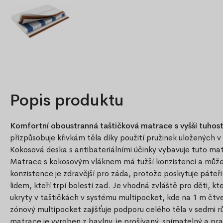
Popis produktu
Komfortní oboustranná taštičková matrace s vyšší tuhos
přizpůsobuje křivkám těla díky použití pružinek uložených v 
Kokosová deska s antibateriálními účinky vybavuje tuto matr
Matrace s kokosovým vláknem má tužší konzistenci a může s
konzistence je zdravější pro záda, protože poskytuje páte
lidem, kteří trpí bolestí zad. Je vhodná zvláště pro děti, kte
ukryty v taštičkách v systému multipocket, kde na 1 m čtv
zónový multipocket zajišťuje podporu celého těla v sedmi 
matrace je vyroben z bavlny, je prošívaný, snímatelný a pra