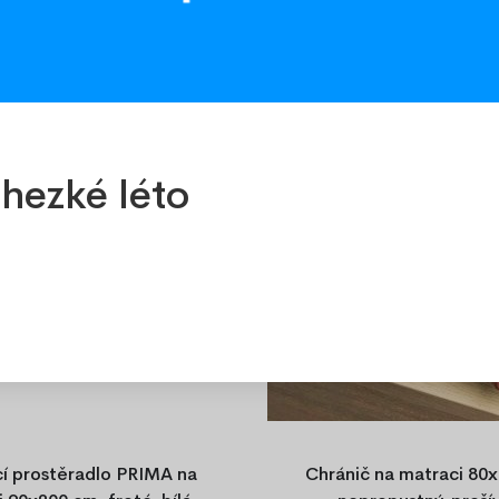
-15%
hezké léto
í prostěradlo PRIMA na
Chránič na matraci 80