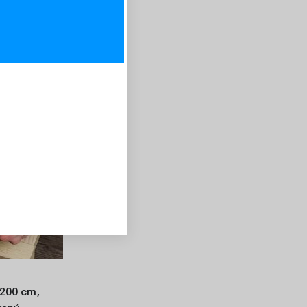
-30%
x200 cm,