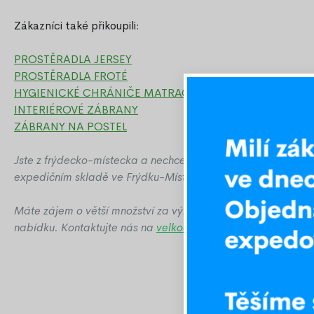
Zákazníci také přikoupili:
PROSTĚRADLA JERSEY
PROSTĚRADLA FROTÉ
HYGIENICKÉ CHRÁNIČE MATRACÍ
INTERIÉROVÉ ZÁBRANY
ZÁBRANY NA POSTEL
Jste z frýdecko-místecka a nechcete platit za dopravu? Ob
expedičním skladě ve Frýdku-Místku.
Máte zájem o větší množství za výhodnější cenu? Obchodní
nabídku
. Kontaktujte nás na
velkoobchod@ozeo.cz