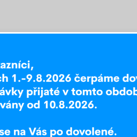
jednané zboží si můžete vyzvednout osobně v
kům i firmám vypracujeme
velkoobchodní