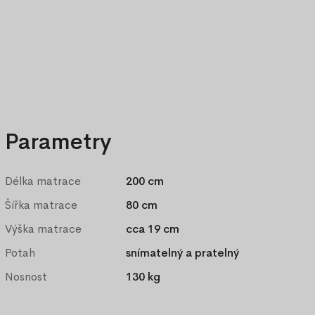
Výhodný set 180 x 200 cm
Parametry
Délka matrace
200 cm
Šířka matrace
80 cm
Výška matrace
cca 19 cm
Potah
snímatelný a pratelný
Nosnost
130 kg