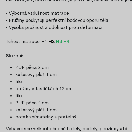
• Výborná vzdušnost matrace
• Pružiny poskytují perfektní bodovou oporu těla
• Vysoká pružnost a odolnost proti deformaci
Tuhost matrace
H1
H2
H3 H4
Složení:
PUR pěna 2 cm
kokosový plát 1 cm
filc
pružiny v taštičkách 12 cm
filc
PUR pěna 2 cm
kokosový plát 1 cm
potah snímatelný a pratelný
Vybavujeme velkoobchodně hotely, motely, penziony atd...