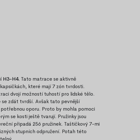
tí H3-H4.
Tato matrace se aktivně
kapsičkách, které mají 7 zón tvrdosti.
aci dvojí možností tuhostí pro lidské tělo.
e zdát tvrdší. Avšak tato pevnější
ři potřebnou oporu. Proto by mohla pomoci
rým se kosti ještě tvarují. Pružinky jsou
ereční připadá 256 pružinek. Taštičkový 7-mi
různých stupních odpružení. Potah této
telný.